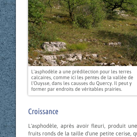
L'asphodèle a une prédilection pour les terres
calcaires, comme ici les pentes de la vallée de
l'Ouysse, dans les causses du Quercy. Il peut y
former par endroits de véritables prairies.
Croissance
L'asphodèle, après avoir fleuri, produit u
fruits ronds de la taille d'une petite cerise,