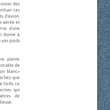
tionner des
tiliser ces
s d'avion,
e aérée et
erte d'une
ui donne à
 son poids
nte plante
 vocable de
ton blanc»
 sachez que
e forêt, ce
acines qui
mètres de
lleuse.