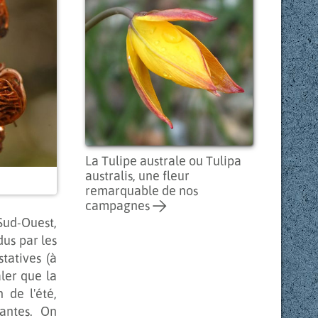
La Tulipe australe ou Tulipa
australis, une fleur
remarquable de nos
campagnes
 Sud-Ouest,
us par les
tatives (à
aler que la
 de l'été,
antes. On