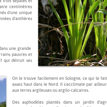
a trois sépales et
atre centimètres
rnés d'une unique
onnées d'anthères
 dans une grande
rrains pauvres et
if qui détruit ses
On le trouve facilement en Sologne, ce qui le fai
assez haut dans le Nord. Il s'acclimate par ailleur
aux terres argileuses ou argilo-calcaires.
Des asphodèles plantés dans un jardin d'agr