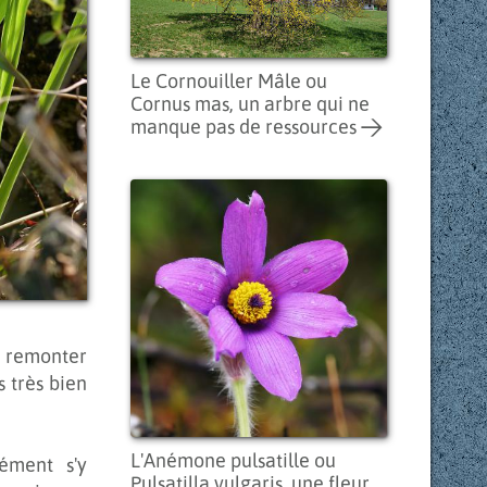
Le Cornouiller Mâle ou
Cornus mas, un arbre qui ne
manque pas de ressources
t remonter
s très bien
L'Anémone pulsatille ou
ément s'y
Pulsatilla vulgaris, une fleur