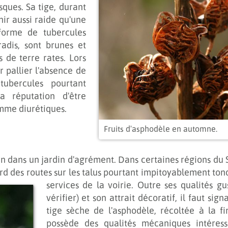
ques. Sa tige, durant
nir aussi raide qu'une
 forme de tubercules
adis, sont brunes et
de terre rates. Lors
 pallier l'absence de
tubercules pourtant
a réputation d'être
omme diurétiques.
Fruits d'asphodèle en automne.
bien dans un jardin d'agrément. Dans certaines régions du
d des routes sur les talus pourtant impitoyablement tond
services de la voirie.
Outre ses qualités gus
vérifier) et son attrait décoratif, il faut sign
tige sèche de l'asphodèle, récoltée à la fin
possède des qualités mécaniques intéress