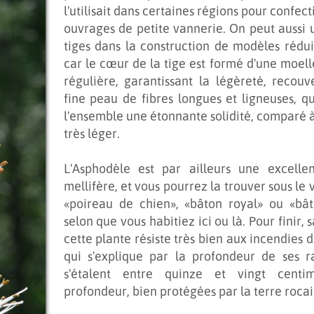
l'utilisait dans certaines régions pour confec
ouvrages de petite vannerie. On peut aussi u
tiges dans la construction de modèles réduit
car le cœur de la tige est formé d'une moell
régulière, garantissant la légèreté, recouv
fine peau de fibres longues et ligneuses, q
l'ensemble une étonnante solidité, comparé à
très léger.
L'Asphodèle est par ailleurs une excelle
mellifère, et vous pourrez la trouver sous le
«poireau de chien», «bâton royal» ou «bâ
selon que vous habitiez ici ou là. Pour finir,
cette plante résiste très bien aux incendies d
qui s'explique par la profondeur de ses r
s'étalent entre quinze et vingt centi
profondeur, bien protégées par la terre rocai