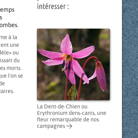
intéresser :
V
W
X
Y
Z
 temps
s
tombes.
te à la
ient une
dèle» ou
issait du
es morts.
que l'on se
 de
taires.
La Dent-de-Chien ou
Erythronium dens-canis, une
fleur remarquable de nos
campagnes