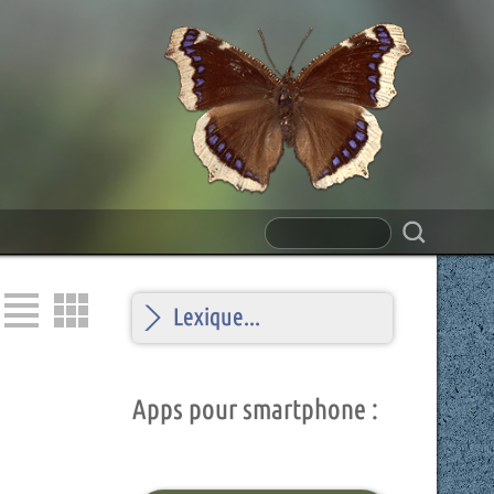
Lexique...
A
B
C
D
E
F
G
H
I
J
K
L
M
N
Apps pour smartphone :
O
P
Q
R
S
T
U
V
W
X
Y
Z